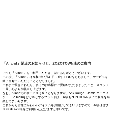
「Ailand」閉店のお知らせと、ZOZOTOWN店のご案内
いつも「Ailand」をご利用いただき、誠にありがとうございます。
この度、「Ailand」は令和8年7月31日（金）17:00をもちまして、サービスを
終了させていただくこととなりました。
これまで長きにわたり、多くのお客様にご愛顧いただきましたこと、スタッフ
一同、心より御礼申し上げます。
なお、Ailandでのサービスは終了となりますが、Ank Rouge・Jamie エーエヌ
ケー・Be mqinをはじめとするブランドは、今後もZOZOTOWN店にて販売を継
続してまいります。
これからも皆様にかわいいアイテムをお届けしてまいりますので、今後はぜひ
ZOZOTOWN店をご利用いただけますと幸いです。