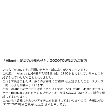
「Ailand」閉店のお知らせと、ZOZOTOWN店のご案内
いつも「Ailand」をご利用いただき、誠にありがとうございます。
この度、「Ailand」は令和8年7月31日（金）17:00をもちまして、サービスを
終了させていただくこととなりました。
これまで長きにわたり、多くのお客様にご愛顧いただきましたこと、スタッフ
一同、心より御礼申し上げます。
なお、Ailandでのサービスは終了となりますが、Ank Rouge・Jamie エーエヌ
ケー・Be mqinをはじめとするブランドは、今後もZOZOTOWN店にて販売を継
続してまいります。
これからも皆様にかわいいアイテムをお届けしてまいりますので、今後はぜひ
ZOZOTOWN店をご利用いただけますと幸いです。