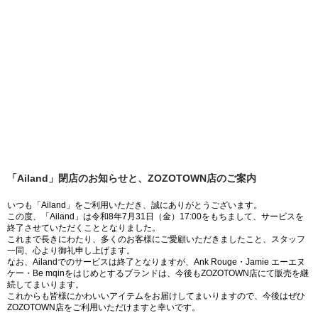
「Ailand」閉店のお知らせと、ZOZOTOWN店のご案内
いつも「Ailand」をご利用いただき、誠にありがとうございます。
この度、「Ailand」は令和8年7月31日（金）17:00をもちまして、サービスを
終了させていただくこととなりました。
これまで長きにわたり、多くのお客様にご愛顧いただきましたこと、スタッフ
一同、心より御礼申し上げます。
なお、Ailandでのサービスは終了となりますが、Ank Rouge・Jamie エーエヌ
ケー・Be mqinをはじめとするブランドは、今後もZOZOTOWN店にて販売を継
続してまいります。
これからも皆様にかわいいアイテムをお届けしてまいりますので、今後はぜひ
ZOZOTOWN店をご利用いただけますと幸いです。