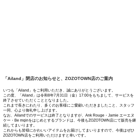
「Ailand」閉店のお知らせと、ZOZOTOWN店のご案内
いつも「Ailand」をご利用いただき、誠にありがとうございます。
この度、「Ailand」は令和8年7月31日（金）17:00をもちまして、サービスを
終了させていただくこととなりました。
これまで長きにわたり、多くのお客様にご愛顧いただきましたこと、スタッフ
一同、心より御礼申し上げます。
なお、Ailandでのサービスは終了となりますが、Ank Rouge・Jamie エーエヌ
ケー・Be mqinをはじめとするブランドは、今後もZOZOTOWN店にて販売を継
続してまいります。
これからも皆様にかわいいアイテムをお届けしてまいりますので、今後はぜひ
ZOZOTOWN店をご利用いただけますと幸いです。