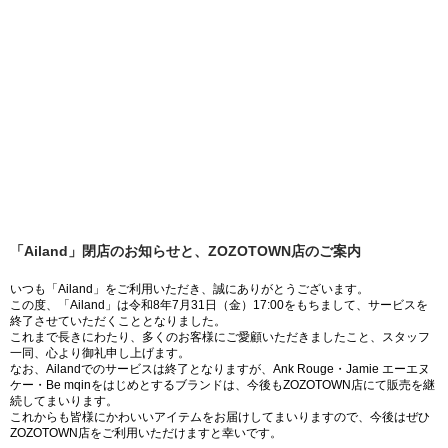
「Ailand」閉店のお知らせと、ZOZOTOWN店のご案内
いつも「Ailand」をご利用いただき、誠にありがとうございます。
この度、「Ailand」は令和8年7月31日（金）17:00をもちまして、サービスを
終了させていただくこととなりました。
これまで長きにわたり、多くのお客様にご愛顧いただきましたこと、スタッフ
一同、心より御礼申し上げます。
なお、Ailandでのサービスは終了となりますが、Ank Rouge・Jamie エーエヌ
ケー・Be mqinをはじめとするブランドは、今後もZOZOTOWN店にて販売を継
続してまいります。
これからも皆様にかわいいアイテムをお届けしてまいりますので、今後はぜひ
ZOZOTOWN店をご利用いただけますと幸いです。