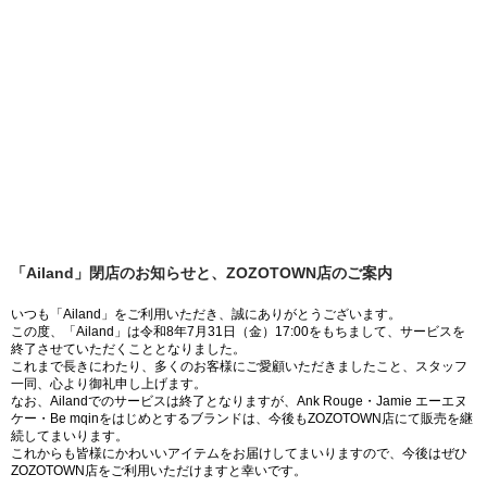
「Ailand」閉店のお知らせと、ZOZOTOWN店のご案内
いつも「Ailand」をご利用いただき、誠にありがとうございます。
この度、「Ailand」は令和8年7月31日（金）17:00をもちまして、サービスを
終了させていただくこととなりました。
これまで長きにわたり、多くのお客様にご愛顧いただきましたこと、スタッフ
一同、心より御礼申し上げます。
なお、Ailandでのサービスは終了となりますが、Ank Rouge・Jamie エーエヌ
ケー・Be mqinをはじめとするブランドは、今後もZOZOTOWN店にて販売を継
続してまいります。
これからも皆様にかわいいアイテムをお届けしてまいりますので、今後はぜひ
ZOZOTOWN店をご利用いただけますと幸いです。