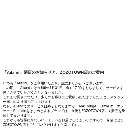
「Ailand」閉店のお知らせと、ZOZOTOWN店のご案内
いつも「Ailand」をご利用いただき、誠にありがとうございます。
この度、「Ailand」は令和8年7月31日（金）17:00をもちまして、サービスを
終了させていただくこととなりました。
これまで長きにわたり、多くのお客様にご愛顧いただきましたこと、スタッフ
一同、心より御礼申し上げます。
なお、Ailandでのサービスは終了となりますが、Ank Rouge・Jamie エーエヌ
ケー・Be mqinをはじめとするブランドは、今後もZOZOTOWN店にて販売を継
続してまいります。
これからも皆様にかわいいアイテムをお届けしてまいりますので、今後はぜひ
ZOZOTOWN店をご利用いただけますと幸いです。