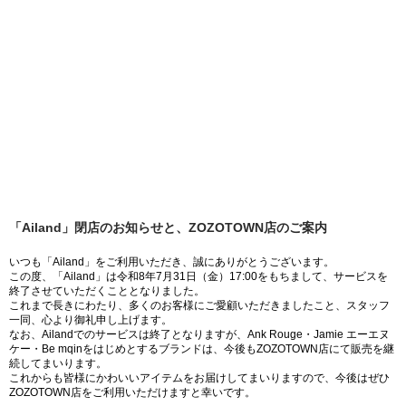
「Ailand」閉店のお知らせと、ZOZOTOWN店のご案内
いつも「Ailand」をご利用いただき、誠にありがとうございます。
この度、「Ailand」は令和8年7月31日（金）17:00をもちまして、サービスを
終了させていただくこととなりました。
これまで長きにわたり、多くのお客様にご愛顧いただきましたこと、スタッフ
一同、心より御礼申し上げます。
なお、Ailandでのサービスは終了となりますが、Ank Rouge・Jamie エーエヌ
ケー・Be mqinをはじめとするブランドは、今後もZOZOTOWN店にて販売を継
続してまいります。
これからも皆様にかわいいアイテムをお届けしてまいりますので、今後はぜひ
ZOZOTOWN店をご利用いただけますと幸いです。