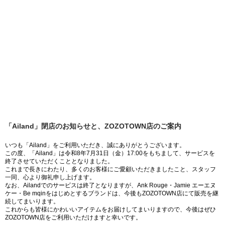
「Ailand」閉店のお知らせと、ZOZOTOWN店のご案内
いつも「Ailand」をご利用いただき、誠にありがとうございます。
この度、「Ailand」は令和8年7月31日（金）17:00をもちまして、サービスを
終了させていただくこととなりました。
これまで長きにわたり、多くのお客様にご愛顧いただきましたこと、スタッフ
一同、心より御礼申し上げます。
なお、Ailandでのサービスは終了となりますが、Ank Rouge・Jamie エーエヌ
ケー・Be mqinをはじめとするブランドは、今後もZOZOTOWN店にて販売を継
続してまいります。
これからも皆様にかわいいアイテムをお届けしてまいりますので、今後はぜひ
ZOZOTOWN店をご利用いただけますと幸いです。