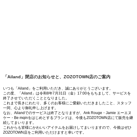
「Ailand」閉店のお知らせと、ZOZOTOWN店のご案内
いつも「Ailand」をご利用いただき、誠にありがとうございます。
この度、「Ailand」は令和8年7月31日（金）17:00をもちまして、サービスを
終了させていただくこととなりました。
これまで長きにわたり、多くのお客様にご愛顧いただきましたこと、スタッフ
一同、心より御礼申し上げます。
なお、Ailandでのサービスは終了となりますが、Ank Rouge・Jamie エーエヌ
ケー・Be mqinをはじめとするブランドは、今後もZOZOTOWN店にて販売を継
続してまいります。
これからも皆様にかわいいアイテムをお届けしてまいりますので、今後はぜひ
ZOZOTOWN店をご利用いただけますと幸いです。