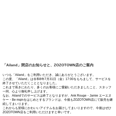
「Ailand」閉店のお知らせと、ZOZOTOWN店のご案内
いつも「Ailand」をご利用いただき、誠にありがとうございます。
この度、「Ailand」は令和8年7月31日（金）17:00をもちまして、サービスを
終了させていただくこととなりました。
これまで長きにわたり、多くのお客様にご愛顧いただきましたこと、スタッフ
一同、心より御礼申し上げます。
なお、Ailandでのサービスは終了となりますが、Ank Rouge・Jamie エーエヌ
ケー・Be mqinをはじめとするブランドは、今後もZOZOTOWN店にて販売を継
続してまいります。
これからも皆様にかわいいアイテムをお届けしてまいりますので、今後はぜひ
ZOZOTOWN店をご利用いただけますと幸いです。