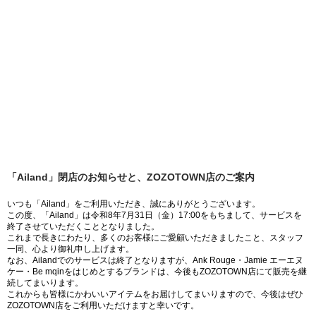
「Ailand」閉店のお知らせと、ZOZOTOWN店のご案内
いつも「Ailand」をご利用いただき、誠にありがとうございます。
この度、「Ailand」は令和8年7月31日（金）17:00をもちまして、サービスを
終了させていただくこととなりました。
これまで長きにわたり、多くのお客様にご愛顧いただきましたこと、スタッフ
一同、心より御礼申し上げます。
なお、Ailandでのサービスは終了となりますが、Ank Rouge・Jamie エーエヌ
ケー・Be mqinをはじめとするブランドは、今後もZOZOTOWN店にて販売を継
続してまいります。
これからも皆様にかわいいアイテムをお届けしてまいりますので、今後はぜひ
ZOZOTOWN店をご利用いただけますと幸いです。