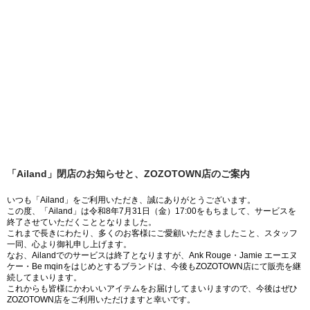
「Ailand」閉店のお知らせと、ZOZOTOWN店のご案内
いつも「Ailand」をご利用いただき、誠にありがとうございます。
この度、「Ailand」は令和8年7月31日（金）17:00をもちまして、サービスを
終了させていただくこととなりました。
これまで長きにわたり、多くのお客様にご愛顧いただきましたこと、スタッフ
一同、心より御礼申し上げます。
なお、Ailandでのサービスは終了となりますが、Ank Rouge・Jamie エーエヌ
ケー・Be mqinをはじめとするブランドは、今後もZOZOTOWN店にて販売を継
続してまいります。
これからも皆様にかわいいアイテムをお届けしてまいりますので、今後はぜひ
ZOZOTOWN店をご利用いただけますと幸いです。