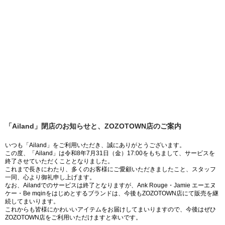
「Ailand」閉店のお知らせと、ZOZOTOWN店のご案内
いつも「Ailand」をご利用いただき、誠にありがとうございます。
この度、「Ailand」は令和8年7月31日（金）17:00をもちまして、サービスを
終了させていただくこととなりました。
これまで長きにわたり、多くのお客様にご愛顧いただきましたこと、スタッフ
一同、心より御礼申し上げます。
なお、Ailandでのサービスは終了となりますが、Ank Rouge・Jamie エーエヌ
ケー・Be mqinをはじめとするブランドは、今後もZOZOTOWN店にて販売を継
続してまいります。
これからも皆様にかわいいアイテムをお届けしてまいりますので、今後はぜひ
ZOZOTOWN店をご利用いただけますと幸いです。