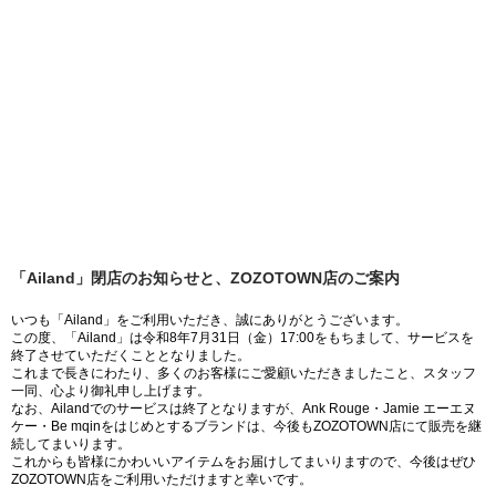
「Ailand」閉店のお知らせと、ZOZOTOWN店のご案内
いつも「Ailand」をご利用いただき、誠にありがとうございます。
この度、「Ailand」は令和8年7月31日（金）17:00をもちまして、サービスを
終了させていただくこととなりました。
これまで長きにわたり、多くのお客様にご愛顧いただきましたこと、スタッフ
一同、心より御礼申し上げます。
なお、Ailandでのサービスは終了となりますが、Ank Rouge・Jamie エーエヌ
ケー・Be mqinをはじめとするブランドは、今後もZOZOTOWN店にて販売を継
続してまいります。
これからも皆様にかわいいアイテムをお届けしてまいりますので、今後はぜひ
ZOZOTOWN店をご利用いただけますと幸いです。