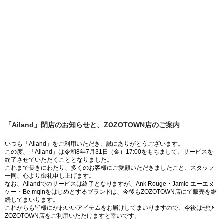
「Ailand」閉店のお知らせと、ZOZOTOWN店のご案内
いつも「Ailand」をご利用いただき、誠にありがとうございます。
この度、「Ailand」は令和8年7月31日（金）17:00をもちまして、サービスを
終了させていただくこととなりました。
これまで長きにわたり、多くのお客様にご愛顧いただきましたこと、スタッフ
一同、心より御礼申し上げます。
なお、Ailandでのサービスは終了となりますが、Ank Rouge・Jamie エーエヌ
ケー・Be mqinをはじめとするブランドは、今後もZOZOTOWN店にて販売を継
続してまいります。
これからも皆様にかわいいアイテムをお届けしてまいりますので、今後はぜひ
ZOZOTOWN店をご利用いただけますと幸いです。