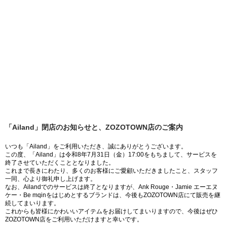
「Ailand」閉店のお知らせと、ZOZOTOWN店のご案内
いつも「Ailand」をご利用いただき、誠にありがとうございます。
この度、「Ailand」は令和8年7月31日（金）17:00をもちまして、サービスを
終了させていただくこととなりました。
これまで長きにわたり、多くのお客様にご愛顧いただきましたこと、スタッフ
一同、心より御礼申し上げます。
なお、Ailandでのサービスは終了となりますが、Ank Rouge・Jamie エーエヌ
ケー・Be mqinをはじめとするブランドは、今後もZOZOTOWN店にて販売を継
続してまいります。
これからも皆様にかわいいアイテムをお届けしてまいりますので、今後はぜひ
ZOZOTOWN店をご利用いただけますと幸いです。