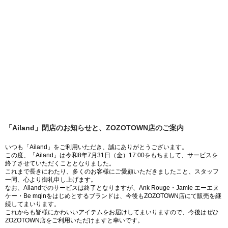
「Ailand」閉店のお知らせと、ZOZOTOWN店のご案内
いつも「Ailand」をご利用いただき、誠にありがとうございます。
この度、「Ailand」は令和8年7月31日（金）17:00をもちまして、サービスを
終了させていただくこととなりました。
これまで長きにわたり、多くのお客様にご愛顧いただきましたこと、スタッフ
一同、心より御礼申し上げます。
なお、Ailandでのサービスは終了となりますが、Ank Rouge・Jamie エーエヌ
ケー・Be mqinをはじめとするブランドは、今後もZOZOTOWN店にて販売を継
続してまいります。
これからも皆様にかわいいアイテムをお届けしてまいりますので、今後はぜひ
ZOZOTOWN店をご利用いただけますと幸いです。