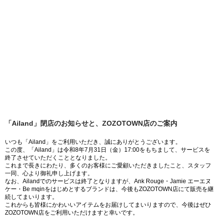
「Ailand」閉店のお知らせと、ZOZOTOWN店のご案内
いつも「Ailand」をご利用いただき、誠にありがとうございます。
この度、「Ailand」は令和8年7月31日（金）17:00をもちまして、サービスを
終了させていただくこととなりました。
これまで長きにわたり、多くのお客様にご愛顧いただきましたこと、スタッフ
一同、心より御礼申し上げます。
なお、Ailandでのサービスは終了となりますが、Ank Rouge・Jamie エーエヌ
ケー・Be mqinをはじめとするブランドは、今後もZOZOTOWN店にて販売を継
続してまいります。
これからも皆様にかわいいアイテムをお届けしてまいりますので、今後はぜひ
ZOZOTOWN店をご利用いただけますと幸いです。